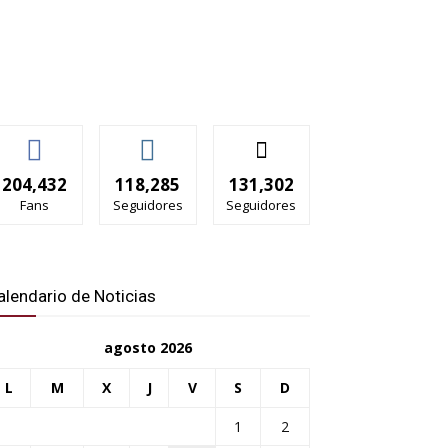
204,432
118,285
131,302
Fans
Seguidores
Seguidores
alendario de Noticias
agosto 2026
L
M
X
J
V
S
D
1
2