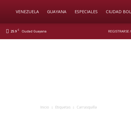
Soy
VENEZUELA
GUAYANA
ESPECIALES
CIUDAD BOL
C
25.9
REGISTRARSE 
Ciudad Guayana
Nueva
Prensa
Digital
Inicio
Etiquetas
Carrasquilla