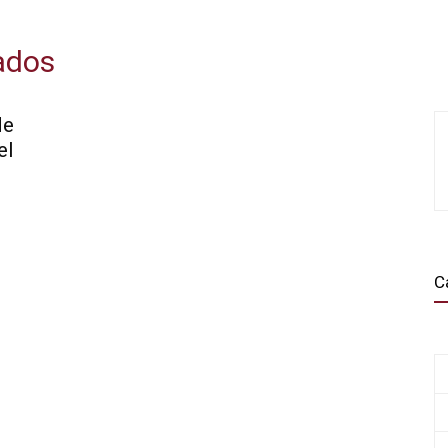
rados
de
el
C