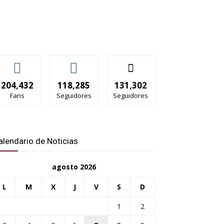
204,432
118,285
131,302
Fans
Seguidores
Seguidores
alendario de Noticias
agosto 2026
L
M
X
J
V
S
D
1
2