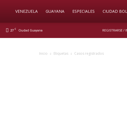
Soy
VENEZUELA
GUAYANA
ESPECIALES
CIUDAD BOL
C
27
REGISTRARSE / 
Ciudad Guayana
Nueva
Inicio
Etiquetas
Casos registrados
Prensa
Digital