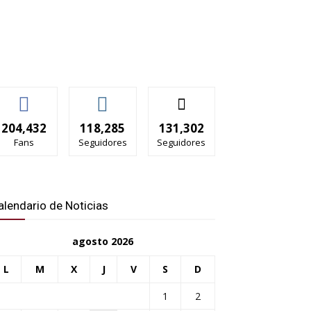
204,432
118,285
131,302
Fans
Seguidores
Seguidores
alendario de Noticias
agosto 2026
L
M
X
J
V
S
D
1
2