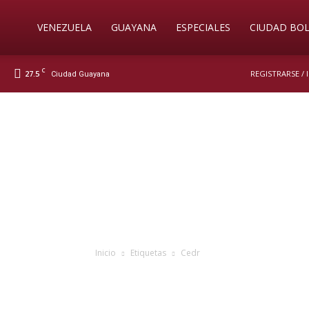
Soy
VENEZUELA
GUAYANA
ESPECIALES
CIUDAD BOL
C
27.5
REGISTRARSE /
Ciudad Guayana
Nueva
Prensa
Digital
Inicio
Etiquetas
Cedr