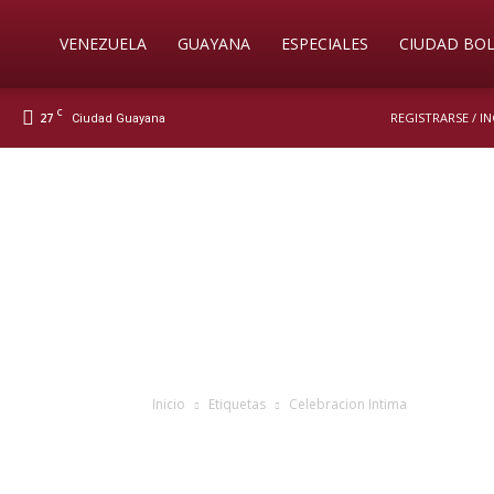
Soy
VENEZUELA
GUAYANA
ESPECIALES
CIUDAD BOL
C
27
REGISTRARSE / I
Ciudad Guayana
Nueva
Prensa
Digital
Inicio
Etiquetas
Celebracion Intima