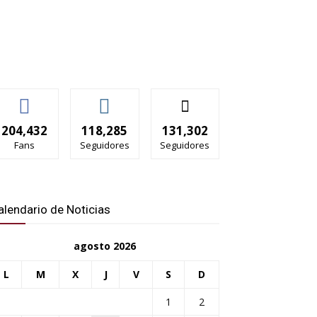
204,432
118,285
131,302
Fans
Seguidores
Seguidores
alendario de Noticias
agosto 2026
L
M
X
J
V
S
D
1
2