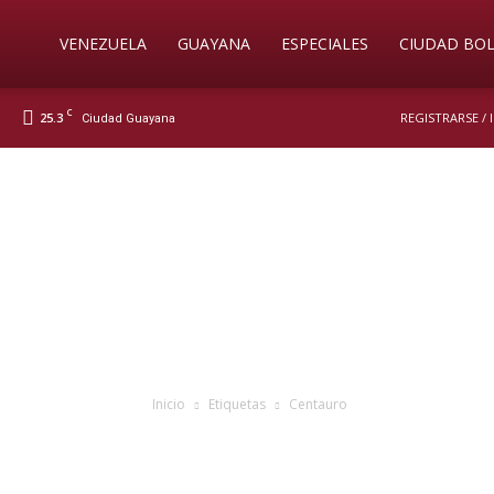
Soy
VENEZUELA
GUAYANA
ESPECIALES
CIUDAD BOL
C
25.3
REGISTRARSE /
Ciudad Guayana
Nueva
Prensa
Digital
Inicio
Etiquetas
Centauro