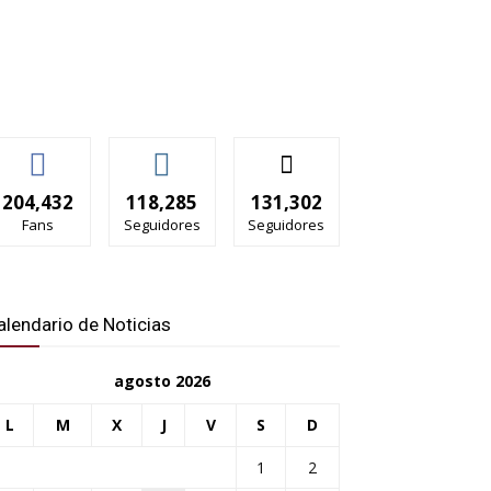
204,432
118,285
131,302
Fans
Seguidores
Seguidores
alendario de Noticias
agosto 2026
L
M
X
J
V
S
D
1
2