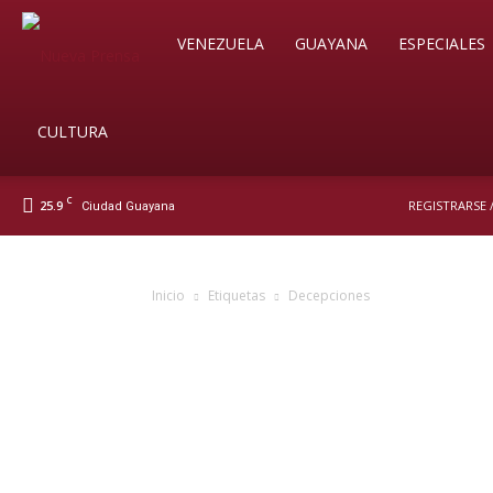
Soy
VENEZUELA
GUAYANA
ESPECIALES
Nueva
CULTURA
C
25.9
REGISTRARSE 
Ciudad Guayana
Prensa
Inicio
Etiquetas
Decepciones
Digital