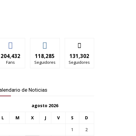
204,432
118,285
131,302
Fans
Seguidores
Seguidores
alendario de Noticias
agosto 2026
L
M
X
J
V
S
D
1
2