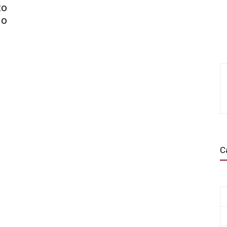
to
do
C