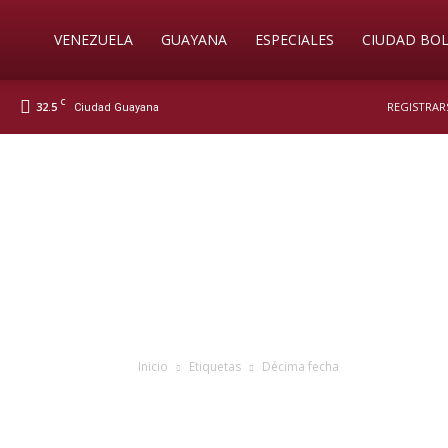
Soy
VENEZUELA
GUAYANA
ESPECIALES
CIUDAD BOL
C
32.5
REGISTRARS
Ciudad Guayana
Nueva
Prensa
Digital
Inicio
Etiquetas
Décima fecha