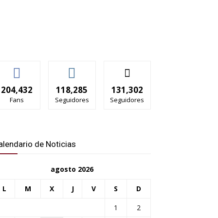
204,432
118,285
131,302
Fans
Seguidores
Seguidores
alendario de Noticias
agosto 2026
L
M
X
J
V
S
D
1
2