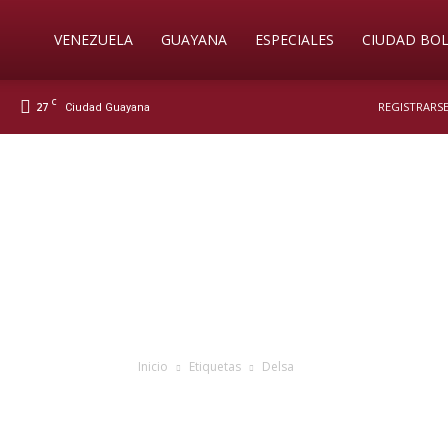
Soy
VENEZUELA
GUAYANA
ESPECIALES
CIUDAD BOL
C
27
REGISTRARSE
Ciudad Guayana
Nueva
Prensa
Digital
Inicio
Etiquetas
Delsa