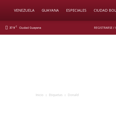
Soy
VENEZUELA
GUAYANA
ESPECIALES
CIUDAD BOL
C
37.9
REGISTRARSE /
Ciudad Guayana
Nueva
Prensa
Digital
Inicio
Etiquetas
Donald