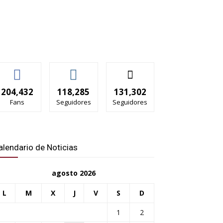
204,432
118,285
131,302
Fans
Seguidores
Seguidores
alendario de Noticias
agosto 2026
L
M
X
J
V
S
D
1
2