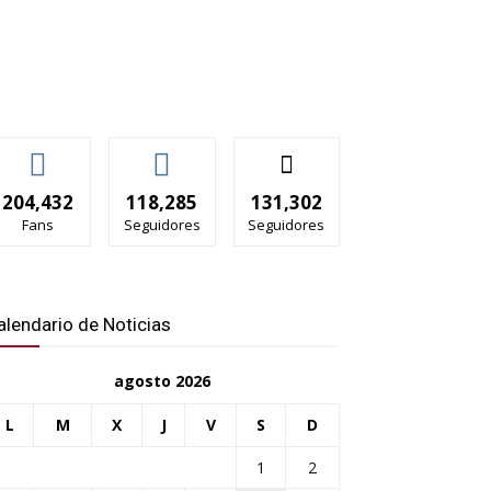
204,432
118,285
131,302
Fans
Seguidores
Seguidores
alendario de Noticias
agosto 2026
L
M
X
J
V
S
D
1
2