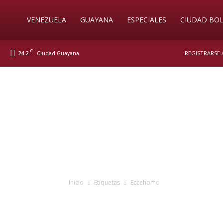
Soy
VENEZUELA
GUAYANA
ESPECIALES
CIUDAD BOL
C
24.2
REGISTRARSE 
Ciudad Guayana
Nueva
Prensa
Digital
Inicio
Etiquetas
Eccehomo