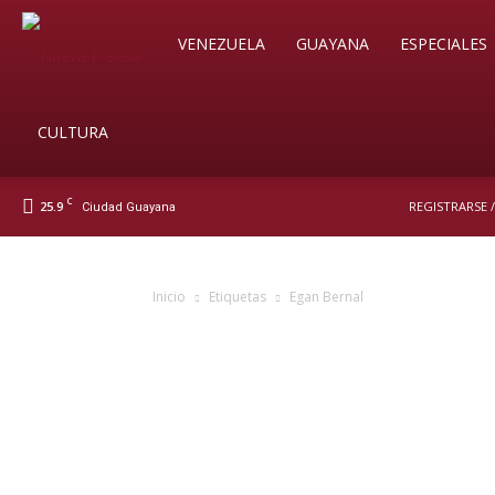
Soy
VENEZUELA
GUAYANA
ESPECIALES
Nueva
CULTURA
C
25.9
REGISTRARSE 
Ciudad Guayana
Prensa
Inicio
Etiquetas
Egan Bernal
Digital