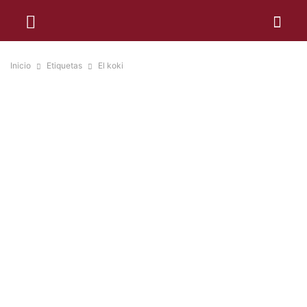
Inicio
Etiquetas
El koki