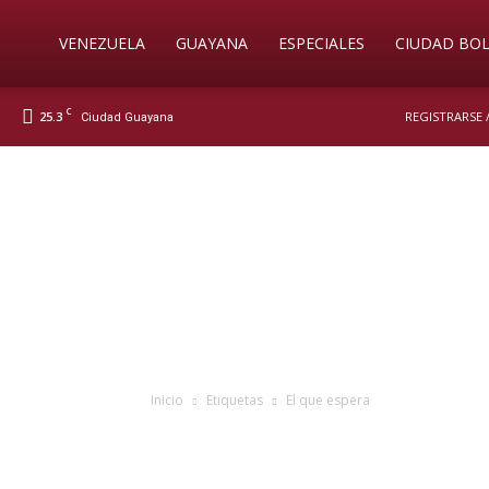
Soy
VENEZUELA
GUAYANA
ESPECIALES
CIUDAD BOL
C
25.3
REGISTRARSE 
Ciudad Guayana
Nueva
Prensa
Digital
Inicio
Etiquetas
El que espera