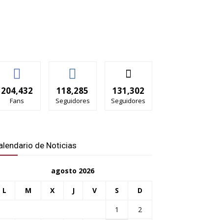
204,432
118,285
131,302
Fans
Seguidores
Seguidores
alendario de Noticias
agosto 2026
L
M
X
J
V
S
D
1
2