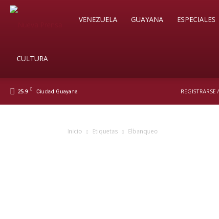
Soy
VENEZUELA
GUAYANA
ESPECIALES
Nueva
CULTURA
C
25.9
REGISTRARSE 
Ciudad Guayana
Prensa
Inicio
Etiquetas
Elbanqueo
Digital