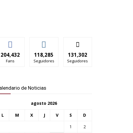
204,432
118,285
131,302
Fans
Seguidores
Seguidores
alendario de Noticias
agosto 2026
L
M
X
J
V
S
D
1
2