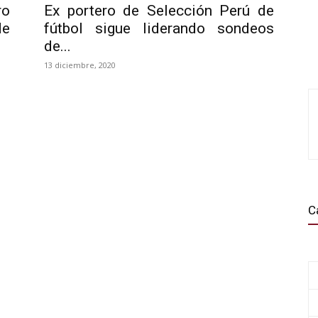
ro
Ex portero de Selección Perú de
de
fútbol sigue liderando sondeos
de...
13 diciembre, 2020
C