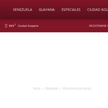
Soy
VENEZUELA
GUAYANA
ESPECIALES
CIUDAD BOL
C
34.9
REGISTRARSE 
Ciudad Guayana
Nueva
Prensa
Digital
Inicio
Etiquetas
Elecciones peruanas