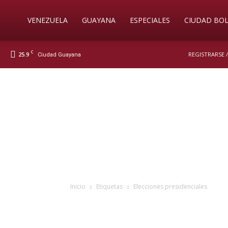
Soy
VENEZUELA
GUAYANA
ESPECIALES
CIUDAD BOL
C
25.9
REGISTRARSE 
Ciudad Guayana
Nueva
Prensa
Digital
Inicio
Etiquetas
Elecciones presidenciales