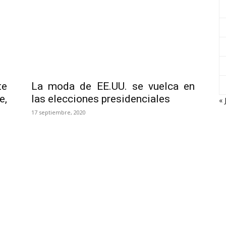
te
La moda de EE.UU. se vuelca en
e,
las elecciones presidenciales
« 
17 septiembre, 2020