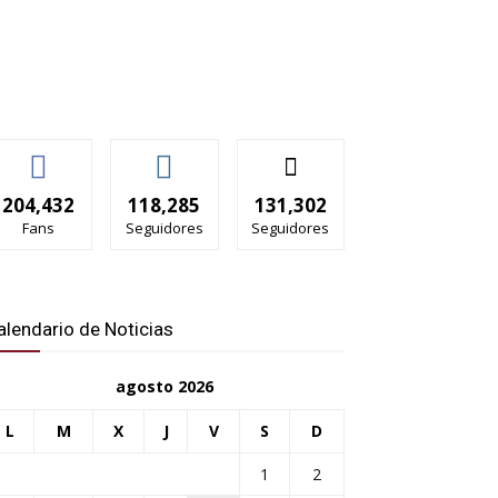
204,432
118,285
131,302
Fans
Seguidores
Seguidores
alendario de Noticias
agosto 2026
L
M
X
J
V
S
D
1
2