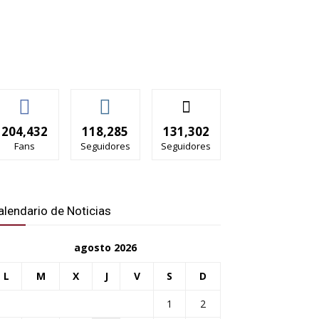
204,432
118,285
131,302
Fans
Seguidores
Seguidores
alendario de Noticias
agosto 2026
L
M
X
J
V
S
D
1
2