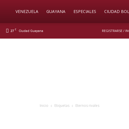
Soy
VENEZUELA
GUAYANA
ESPECIALES
CIUDAD BOL
C
27
REGISTRARSE / I
Ciudad Guayana
Nueva
Prensa
Digital
Inicio
Etiquetas
Eternos rivales