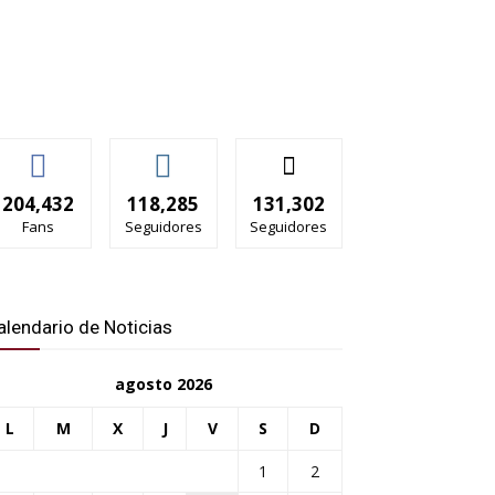
204,432
118,285
131,302
Fans
Seguidores
Seguidores
alendario de Noticias
agosto 2026
L
M
X
J
V
S
D
1
2