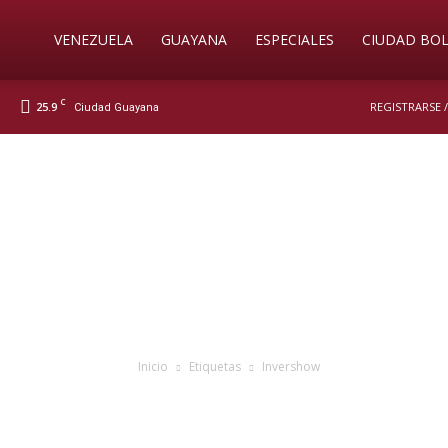
Soy
VENEZUELA
GUAYANA
ESPECIALES
CIUDAD BOL
C
25.9
REGISTRARSE 
Ciudad Guayana
Nueva
Prensa
Digital
Inicio
Etiquetas
Invershow