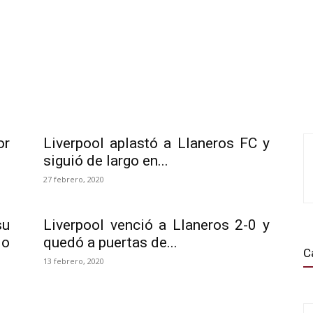
or
Liverpool aplastó a Llaneros FC y
siguió de largo en...
27 febrero, 2020
su
Liverpool venció a Llaneros 2-0 y
do
quedó a puertas de...
C
13 febrero, 2020