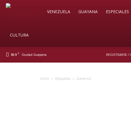
Soy
VENEZUELA
GUAYANA
ESPECIALES
Nueva
CULTURA
C
30.9
REGISTRARSE /
Ciudad Guayana
Prensa
Inicio
Etiquetas
Llaneros
Digital