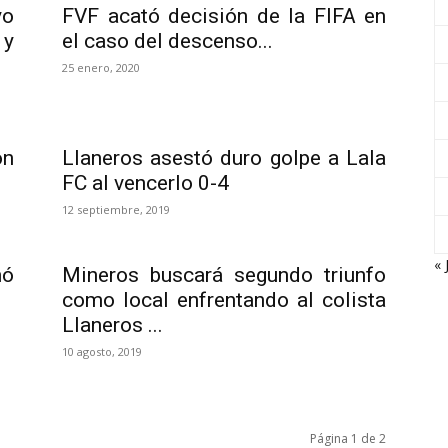
yo
FVF acató decisión de la FIFA en
 y
el caso del descenso...
25 enero, 2020
on
Llaneros asestó duro golpe a Lala
FC al vencerlo 0-4
12 septiembre, 2019
« 
nó
Mineros buscará segundo triunfo
como local enfrentando al colista
Llaneros ...
10 agosto, 2019
Página 1 de 2