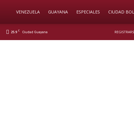
Soy
VENEZUELA
GUAYANA
ESPECIALES
CIUDAD BOL
C
25.9
REGISTRARS
Ciudad Guayana
Nueva
Prensa
Digital