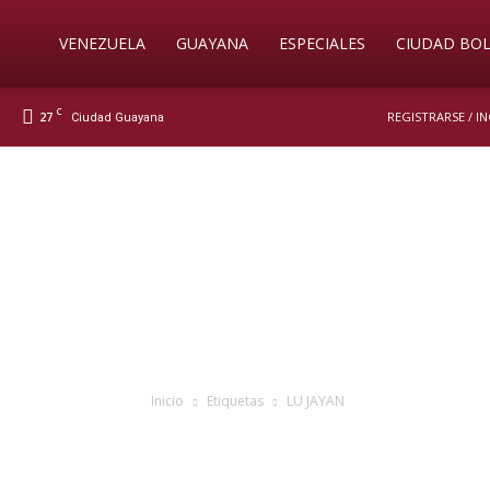
Soy
VENEZUELA
GUAYANA
ESPECIALES
CIUDAD BOL
C
27
REGISTRARSE / I
Ciudad Guayana
Nueva
Prensa
Digital
Inicio
Etiquetas
LU JAYAN