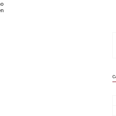
o
en
C