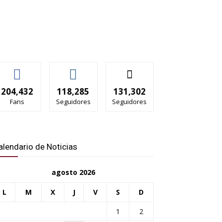
204,432
118,285
131,302
Fans
Seguidores
Seguidores
alendario de Noticias
agosto 2026
L
M
X
J
V
S
D
1
2