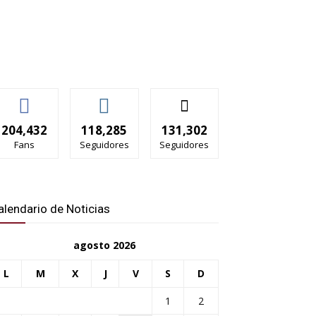
204,432
118,285
131,302
Fans
Seguidores
Seguidores
alendario de Noticias
agosto 2026
L
M
X
J
V
S
D
1
2