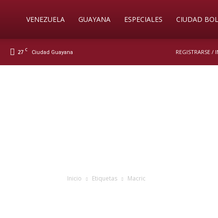
Soy
VENEZUELA
GUAYANA
ESPECIALES
CIUDAD BOL
C
27
REGISTRARSE / 
Ciudad Guayana
Nueva
Prensa
Digital
Inicio
Etiquetas
Macric