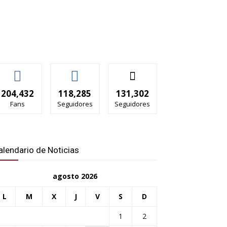
204,432
118,285
131,302
Fans
Seguidores
Seguidores
alendario de Noticias
agosto 2026
L
M
X
J
V
S
D
1
2