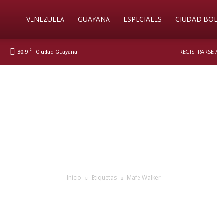
Soy
VENEZUELA
GUAYANA
ESPECIALES
CIUDAD BOL
C
30.9
REGISTRARSE 
Ciudad Guayana
Nueva
Prensa
Digital
Inicio
Etiquetas
Mafe Walker