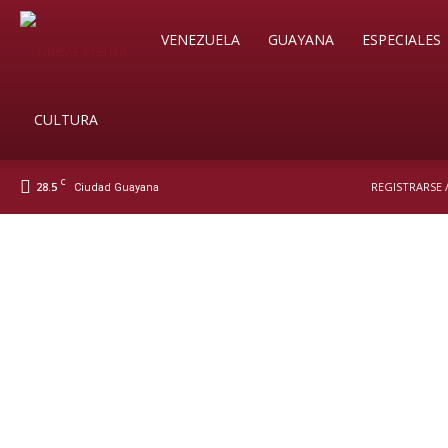
Soy
VENEZUELA
GUAYANA
ESPECIALES
Nueva
CULTURA
C
28.5
REGISTRARSE 
Ciudad Guayana
Prensa
Digital