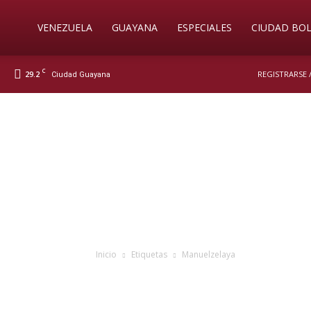
Soy
VENEZUELA
GUAYANA
ESPECIALES
CIUDAD BOL
C
29.2
REGISTRARSE 
Ciudad Guayana
Nueva
Prensa
Digital
Inicio
Etiquetas
Manuelzelaya