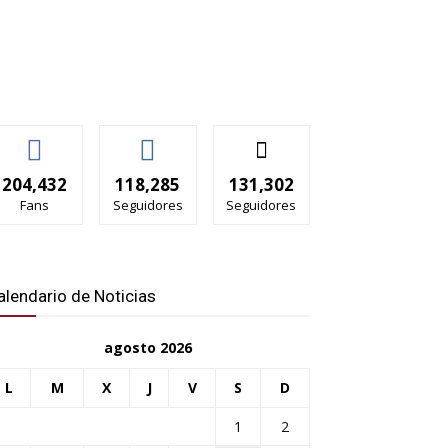
204,432
118,285
131,302
Fans
Seguidores
Seguidores
alendario de Noticias
agosto 2026
L
M
X
J
V
S
D
1
2