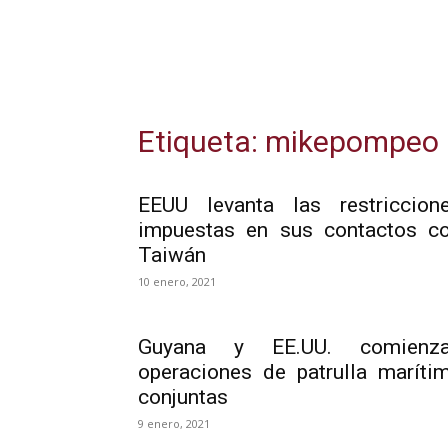
Etiqueta: mikepompeo
EEUU levanta las restriccion
impuestas en sus contactos c
Taiwán
10 enero, 2021
Guyana y EE.UU. comienz
operaciones de patrulla maríti
conjuntas
9 enero, 2021