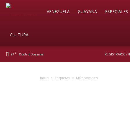
Soy
VENEZUELA
GUAYANA
ESPECIALES
Nueva
CULTURA
C
27
REGISTRARSE / 
Ciudad Guayana
Prensa
Inicio
Etiquetas
Mikepompeo
Digital