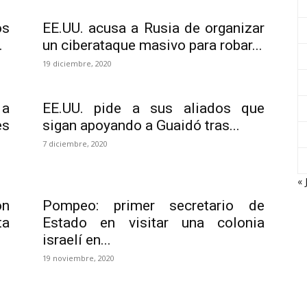
os
EE.UU. acusa a Rusia de organizar
.
un ciberataque masivo para robar...
19 diciembre, 2020
 a
EE.UU. pide a sus aliados que
es
sigan apoyando a Guaidó tras...
7 diciembre, 2020
« 
on
Pompeo: primer secretario de
ta
Estado en visitar una colonia
israelí en...
19 noviembre, 2020