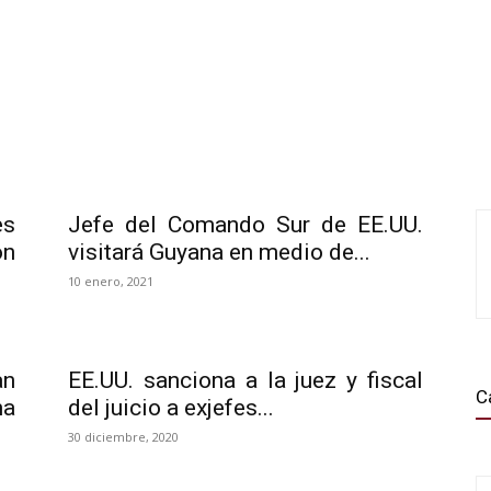
es
Jefe del Comando Sur de EE.UU.
on
visitará Guyana en medio de...
10 enero, 2021
an
EE.UU. sanciona a la juez y fiscal
C
ma
del juicio a exjefes...
30 diciembre, 2020