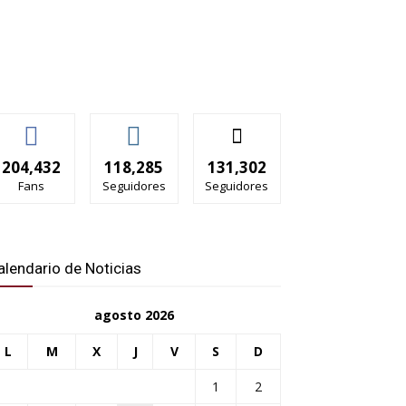
204,432
118,285
131,302
Fans
Seguidores
Seguidores
alendario de Noticias
agosto 2026
L
M
X
J
V
S
D
1
2