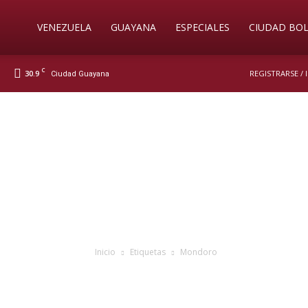
Soy
VENEZUELA
GUAYANA
ESPECIALES
CIUDAD BOL
C
30.9
REGISTRARSE /
Ciudad Guayana
Nueva
Prensa
Digital
Inicio
Etiquetas
Mondoro