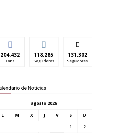
204,432
118,285
131,302
Fans
Seguidores
Seguidores
alendario de Noticias
agosto 2026
L
M
X
J
V
S
D
1
2