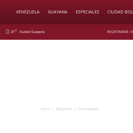
Soy
VENEZUELA
GUAYANA
ESPECIALES
CIUDAD BOL
C
27
REGISTRARSE / 
Ciudad Guayana
Nueva
Prensa
Digital
Inicio
Etiquetas
Preocupado