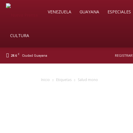
Soy
VENEZUELA
GUAYANA
ESPECIALES
Nueva
CULTURA
C
28.6
REGISTRARS
Ciudad Guayana
Prensa
Inicio
Etiquetas
Salud mono
Digital