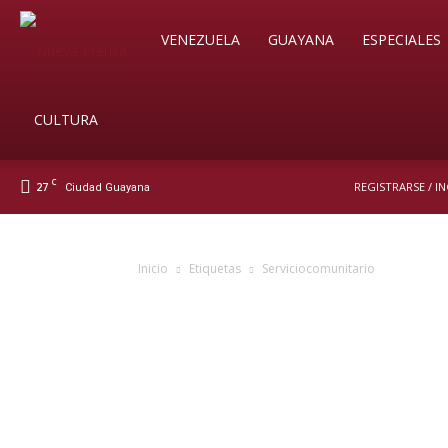
Soy
VENEZUELA
GUAYANA
ESPECIALES
Nueva
CULTURA
C
27
REGISTRARSE / I
Ciudad Guayana
Prensa
Inicio
Etiquetas
Serviciocomunitario
Digital