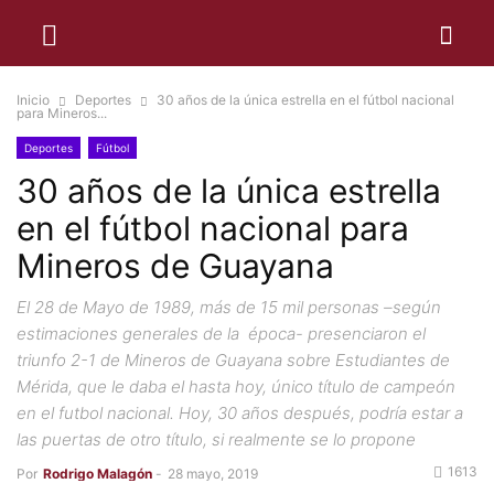
Inicio
Deportes
30 años de la única estrella en el fútbol nacional
para Mineros...
Deportes
Fútbol
30 años de la única estrella
en el fútbol nacional para
Mineros de Guayana
El 28 de Mayo de 1989, más de 15 mil personas –según
estimaciones generales de la época- presenciaron el
triunfo 2-1 de Mineros de Guayana sobre Estudiantes de
Mérida, que le daba el hasta hoy, único título de campeón
en el futbol nacional. Hoy, 30 años después, podría estar a
las puertas de otro título, si realmente se lo propone
1613
Por
Rodrigo Malagón
-
28 mayo, 2019