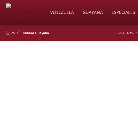
Soy
VENEZUELA
GUAYANA
ESPECIALES
C
25.9
REGISTRARSE /
Ciudad Guayana
Nueva
Prensa
Digital