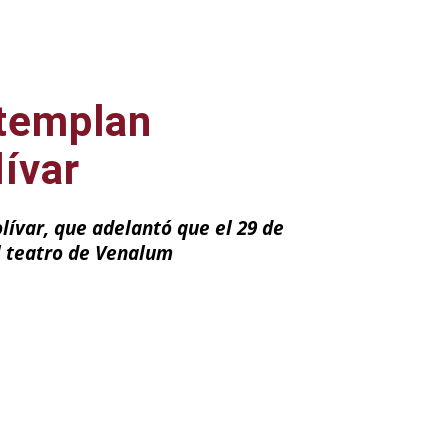
ntemplan
lívar
lívar, que adelantó que el 29 de
l teatro de Venalum
ail
Impresión