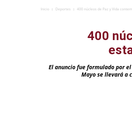
Inicio
Deportes
400 núcleos de Paz y Vida contem
400 núc
esta
El anuncio fue formulado por el
Mayo se llevará a 
Facebook
X