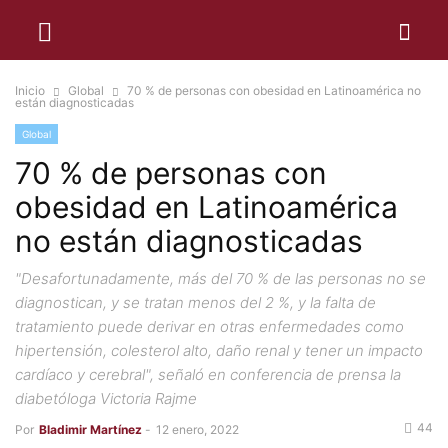
Inicio
Global
70 % de personas con obesidad en Latinoamérica no
están diagnosticadas
Global
70 % de personas con
obesidad en Latinoamérica
no están diagnosticadas
"Desafortunadamente, más del 70 % de las personas no se
diagnostican, y se tratan menos del 2 %, y la falta de
tratamiento puede derivar en otras enfermedades como
hipertensión, colesterol alto, daño renal y tener un impacto
cardíaco y cerebral", señaló en conferencia de prensa la
diabetóloga Victoria Rajme
44
Por
Bladimir Martínez
-
12 enero, 2022