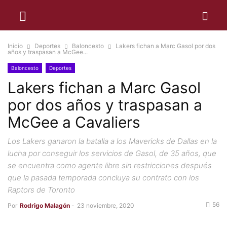
Inicio
Deportes
Baloncesto
Lakers fichan a Marc Gasol por dos
años y traspasan a McGee...
Baloncesto
Deportes
Lakers fichan a Marc Gasol
por dos años y traspasan a
McGee a Cavaliers
Los Lakers ganaron la batalla a los Mavericks de Dallas en la
lucha por conseguir los servicios de Gasol, de 35 años, que
se encuentra como agente libre sin restricciones después
que la pasada temporada concluya su contrato con los
Raptors de Toronto
56
Por
Rodrigo Malagón
-
23 noviembre, 2020