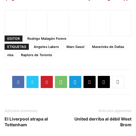
EDITOR
Rodrigo Malagón Forero
ETIQUETAS
Angeles Lakers
Marc Gasol
Mavericks de Dallas
nba
Raptors de Toronto
Artículos anteriores
Artículos siguientes
El Liverpool atrapa al
United derriba al débil West
Tottenham
Brom