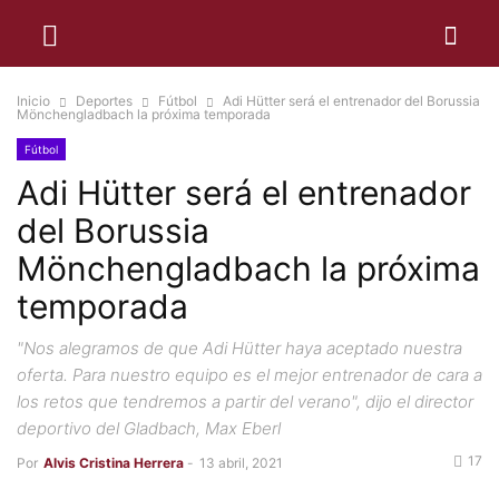
Inicio
Deportes
Fútbol
Adi Hütter será el entrenador del Borussia
Mönchengladbach la próxima temporada
Fútbol
Adi Hütter será el entrenador
del Borussia
Mönchengladbach la próxima
temporada
"Nos alegramos de que Adi Hütter haya aceptado nuestra
oferta. Para nuestro equipo es el mejor entrenador de cara a
los retos que tendremos a partir del verano", dijo el director
deportivo del Gladbach, Max Eberl
17
Por
Alvis Cristina Herrera
-
13 abril, 2021