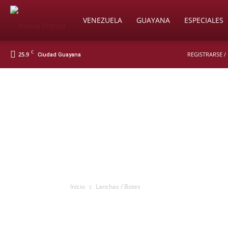
Soy
VENEZUELA
GUAYANA
ESPECIALES
C
25.9
REGISTRARSE /
Ciudad Guayana
Nueva
Prensa
Digital
Inicio
Lanchas / Botes