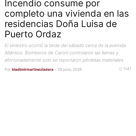
Incendio consume por
completo una vivienda en las
residencias Doña Luisa de
Puerto Ordaz
El siniestro ocurrió la tarde del sábado cerca de la avenida
Atlántico. Bomberos de Caroní controlaron las llamas y
afortunadamente solo se reportaron pérdidas materiales
1147
Por
bladimirmartinezladera
-
28 junio, 2026