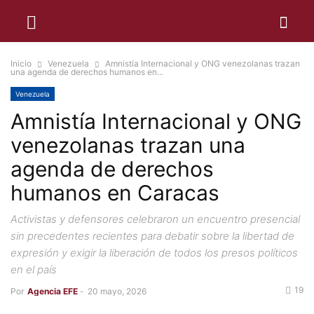
Inicio
Venezuela
Amnistía Internacional y ONG venezolanas trazan
una agenda de derechos humanos en...
Venezuela
Amnistía Internacional y ONG
venezolanas trazan una
agenda de derechos
humanos en Caracas
Activistas y defensores celebraron un encuentro presencial
sin precedentes recientes para debatir sobre la libertad de
expresión y exigir la liberación de todos los presos políticos
en el país
19
Por
Agencia EFE
-
20 mayo, 2026