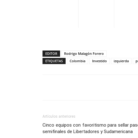
EDITOR
Rodrigo Malagón Forero
ETIQUETAS
Colombia
Investido
izquierda
p
Facebook
X
Pinterest
Artículos anteriores
Cinco equipos con favoritismo para sellar pa
semifinales de Libertadores y Sudamericana