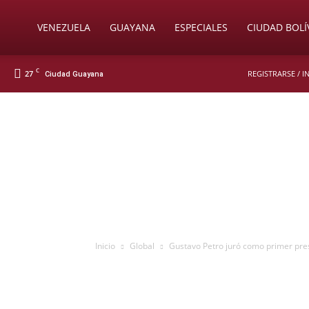
Soy
VENEZUELA
GUAYANA
ESPECIALES
CIUDAD BOLÍ
C
27
REGISTRARSE / 
Ciudad Guayana
Nueva
Prensa
Digital
Inicio
Global
Gustavo Petro juró como primer pre