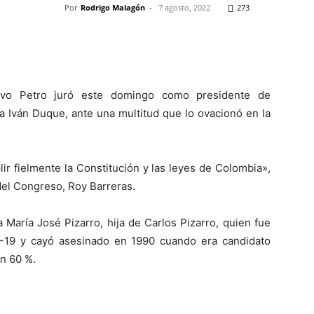
Por
Rodrigo Malagón
-
7 agosto, 2022
273
Pinterest
WhatsApp
Telegram
Em
avo Petro juró este domingo como presidente de
a Iván Duque, ante una multitud que lo ovacionó en la
r fielmente la Constitución y las leyes de Colombia»,
 del Congreso, Roy Barreras.
 María José Pizarro, hija de Carlos Pizarro, quien fue
M-19 y cayó asesinado en 1990 cuando era candidato
un 60 %.