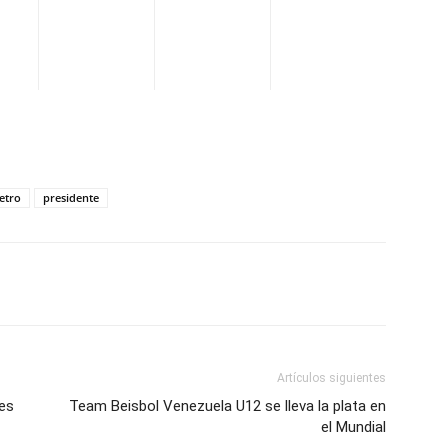
etro
presidente
WhatsApp
Telegram
Email
Im
Artículos siguientes
ses
Team Beisbol Venezuela U12 se lleva la plata en
el Mundial