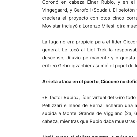
Coronó en cabeza Einer Rubio, y en e
Vingegaard, y Garofoli (Soudal). El pelotón 
creciera el proyecto con otos cinco corr
Movistar incluyó a Lorenzo Milesi, otra mues
La fuga no era propicia para el líder Cicc
general. Le tocó al Lidl Trek la responsa
descenso, diluvio permanente y orquesta c
eritreo Gebreigzabhier asumió el papel de 
Arrieta ataca en el puerto, Ciccone no defi
«El factor Rubio», líder virtual del Giro to
Pellizzari e Ineos de Bernal echaran una m
subida a Monte Grande de Viggiano (2a, 6,6
cabeza, mientras que Rubio daba muestras 