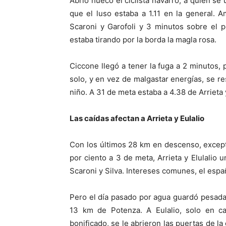
Abrió hueco el ciclista navarro, a quien se 
que el luso estaba a 1.11 en la general. 
Scaroni y Garofoli y 3 minutos sobre el p
estaba tirando por la borda la magla rosa.
Ciccone llegó a tener la fuga a 2 minutos, p
solo, y en vez de malgastar energías, se r
niño. A 31 de meta estaba a 4.38 de Arrieta y 
Las caídas afectan a Arrieta y Eulalio
Con los últimos 28 km en descenso, excep
por ciento a 3 de meta, Arrieta y Elulalio u
Scaroni y Silva. Intereses comunes, el españ
Pero el día pasado por agua guardó pesadas 
13 km de Potenza. A Eulalio, solo en c
bonificado, se le abrieron las puertas de la