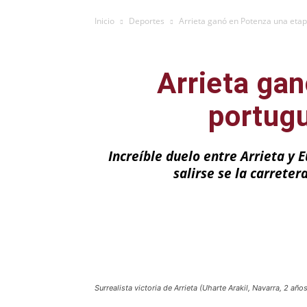
Inicio
Deportes
Arrieta ganó en Potenza una etapa
Arrieta gan
portugu
Increíble duelo entre Arrieta y 
salirse se la carreter
Facebook
X
Surrealista victoria de Arrieta (Uharte Arakil, Navarra, 2 añ