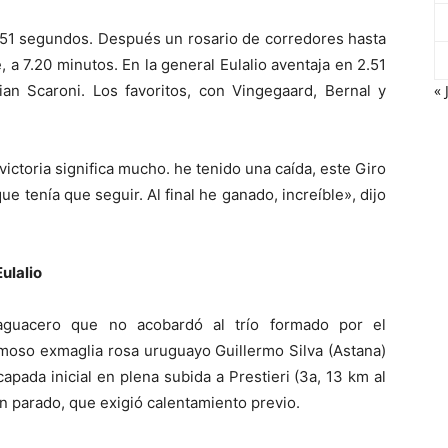
 a 51 segundos. Después un rosario de corredores hasta
e, a 7.20 minutos. En la general Eulalio aventaja en 2.51
« 
ian Scaroni. Los favoritos, con Vingegaard, Bernal y
ictoria significa mucho. he tenido una caída, este Giro
e tenía que seguir. Al final he ganado, increíble», dijo
ulalio
aguacero que no acobardó al trío formado por el
amoso exmaglia rosa uruguayo Guillermo Silva (Astana)
apada inicial en plena subida a Prestieri (3a, 13 km al
ón parado, que exigió calentamiento previo.