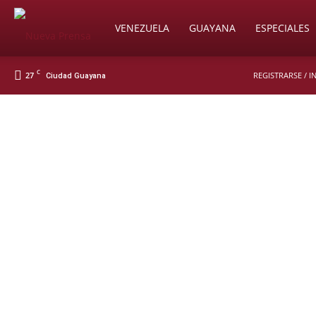
Soy
VENEZUELA
GUAYANA
ESPECIALES
C
27
REGISTRARSE / 
Ciudad Guayana
Nueva
Prensa
Digital