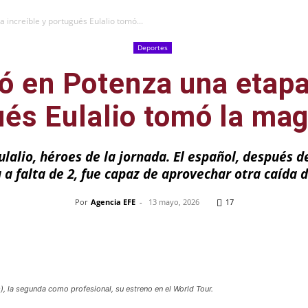
 increíble y portugués Eulalio tomó...
Deportes
ó en Potenza una etapa
és Eulalio tomó la mag
Eulalio, héroes de la jornada. El español, después 
a a falta de 2, fue capaz de aprovechar otra caída
Por
Agencia EFE
-
13 mayo, 2026
17
Pinterest
WhatsApp
Telegram
Em
os), la segunda como profesional, su estreno en el World Tour.