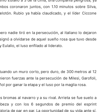
unió Eulalio a 3 de la cima, una compañía peligrosa, ya
Ambos coronaron juntos, con 1.10 minutos sobre Silva,
elotón. Rubio ya había claudicado, y el líder Ciccone
ero nadie tiró en la persecución, al italiano lo dejaron
esignó a olvidarse de aquel sueño rosa que tuvo desde
Eulalio, el luso enfilado al liderato.
tuando un muro corto, pero duro, de 300 metros al 12
nieron fuerzas ante la persecución de Milesi, Garofoli,
ol por ganar la etapa y el luso por la maglia rosa.
bromas al navarro y a su rival. Arrieta se fue suelo a
abeza y con los 6 segundos de premio del esprint
 gloria de par en par. La oportunidad de su vida ante sí,