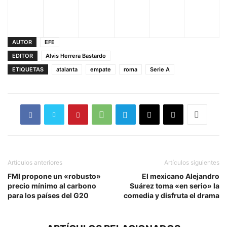
AUTOR
EFE
EDITOR
Alvis Herrera Bastardo
ETIQUETAS
atalanta
empate
roma
Serie A
Artículos anteriores
Artículos siguientes
FMI propone un «robusto»
El mexicano Alejandro
precio mínimo al carbono
Suárez toma «en serio» la
para los países del G20
comedia y disfruta el drama