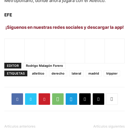
Metropolitano, donde ahora jugará con el Atlético.
EFE
¡Síguenos en nuestras redes sociales y descargar la app!
EDITOR
Rodrigo Malagón Forero
ETIQUETAS
atletiico
derecho
lateral
madrid
trippier
Artículos anteriores
Artículos siguientes