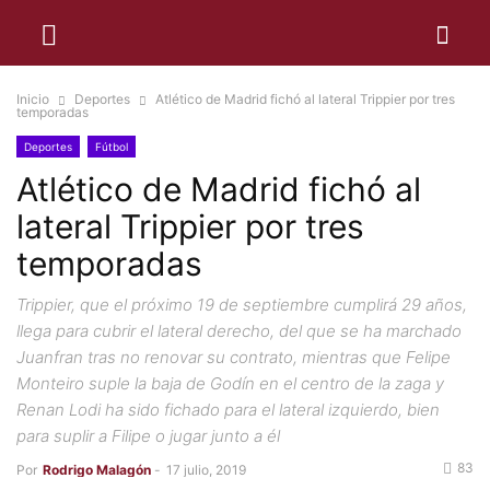
Inicio
Deportes
Atlético de Madrid fichó al lateral Trippier por tres
temporadas
Deportes
Fútbol
Atlético de Madrid fichó al
lateral Trippier por tres
temporadas
Trippier, que el próximo 19 de septiembre cumplirá 29 años,
llega para cubrir el lateral derecho, del que se ha marchado
Juanfran tras no renovar su contrato, mientras que Felipe
Monteiro suple la baja de Godín en el centro de la zaga y
Renan Lodi ha sido fichado para el lateral izquierdo, bien
para suplir a Filipe o jugar junto a él
83
Por
Rodrigo Malagón
-
17 julio, 2019