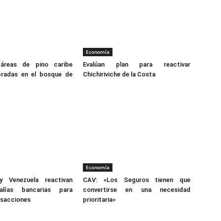
Economía
táreas de pino caribe
Evalúan plan para reactivar
radas en el bosque de
Chichiriviche de la Costa
Economía
y Venezuela reactivan
CAV: «Los Seguros tienen que
salías bancarias para
convertirse en una necesidad
ansacciones
prioritaria»