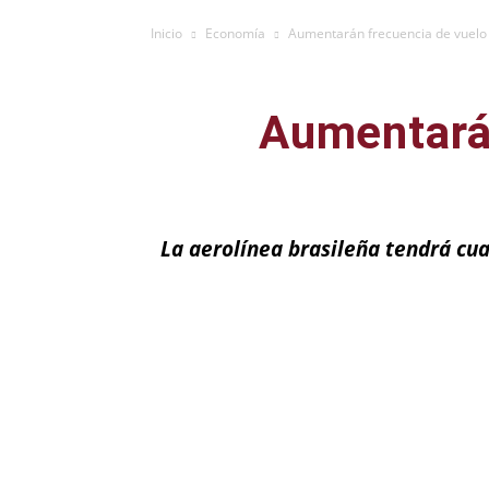
Inicio
Economía
Aumentarán frecuencia de vuelo 
Aumentarán
La aerolínea brasileña tendrá cu
Facebook
X