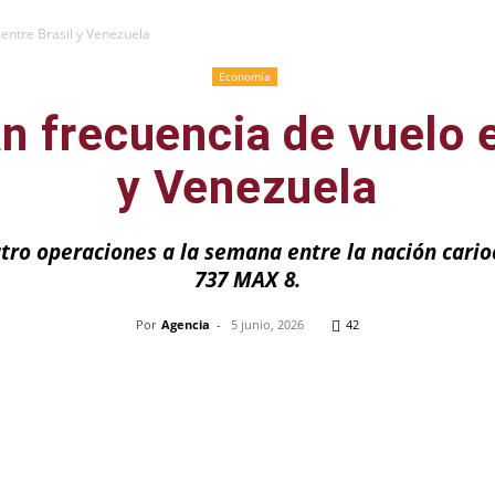
entre Brasil y Venezuela
Economía
 frecuencia de vuelo e
y Venezuela
atro operaciones a la semana entre la nación cario
737 MAX 8.
Por
Agencia
-
5 junio, 2026
42
Pinterest
WhatsApp
Telegram
Em