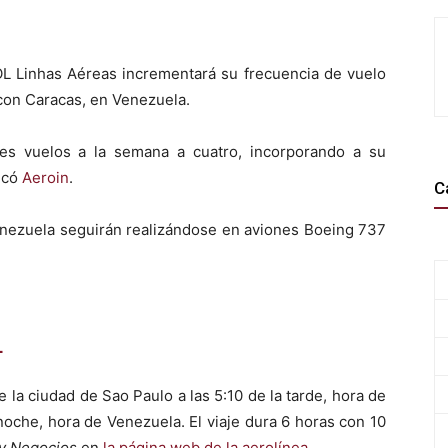
GOL Linhas Aéreas incrementará su frecuencia de vuelo
 con Caracas, en Venezuela.
res vuelos a la semana a cuatro, incorporando a su
licó
Aeroin
.
C
Venezuela seguirán realizándose en aviones Boeing 737
L
 la ciudad de Sao Paulo a las 5:10 de la tarde, hora de
a noche, hora de Venezuela. El viaje dura 6 horas con 10
y Negocios
en
la página web de la aerolínea
.