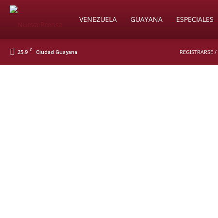
Soy
VENEZUELA
GUAYANA
ESPECIALES
C
25.9
REGISTRARSE /
Ciudad Guayana
Nueva
Prensa
Digital