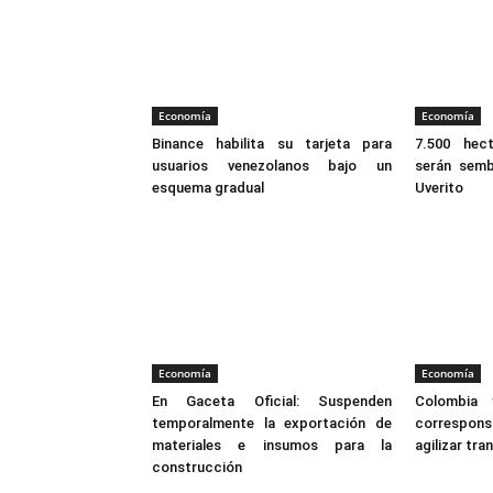
Economía
Economía
Binance habilita su tarjeta para
7.500 hec
usuarios venezolanos bajo un
serán semb
esquema gradual
Uverito
Economía
Economía
En Gaceta Oficial: Suspenden
Colombia 
temporalmente la exportación de
correspon
materiales e insumos para la
agilizar tr
construcción