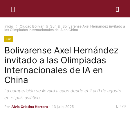
Inicio
Ciudad Bolívar
Sur
Bolivarense Axel Hernández invitado a
las Olimpiadas Internacionales de IA en China
Sur
Bolivarense Axel Hernández
invitado a las Olimpiadas
Internacionales de IA en
China
La competición se llevará a cabo desde el 2 al 9 de agosto
en el país asiático
128
Por
Alvis Cristina Herrera
-
13 julio, 2025