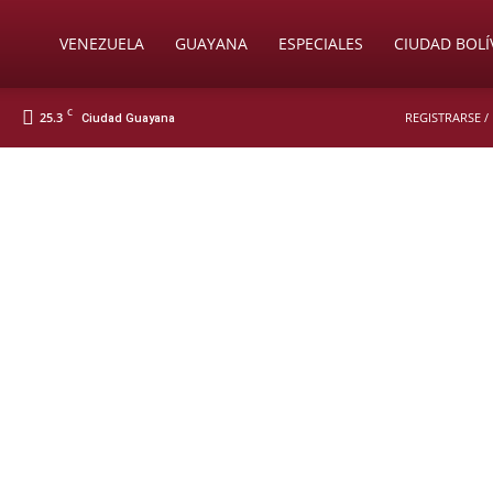
Soy
VENEZUELA
GUAYANA
ESPECIALES
CIUDAD BOLÍ
C
25.3
REGISTRARSE /
Ciudad Guayana
Nueva
Prensa
Digital