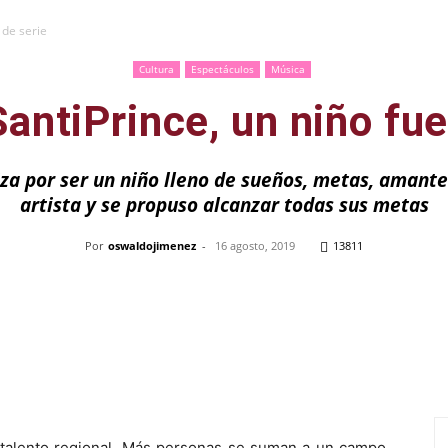
 de serie
Cultura
Espectáculos
Música
antiPrince, un niño fue
iza por ser un niño lleno de sueños, metas, amante
artista y se propuso alcanzar todas sus metas
Por
oswaldojimenez
-
16 agosto, 2019
13811
Pinterest
WhatsApp
Telegram
Em
talento regional. Más personas se suman a un campo