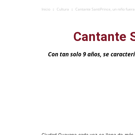
Inicio
Cultura
Cantante SantiPrince, un niño fuera
Cantante S
Con tan solo 9 años, se caracter
Facebook
X
Ciudad Guayana cada vez se llena de más 