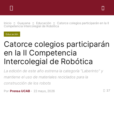
Inicio
Guayana
Educación
Catorce colegios participarán en la II
Competencia Intercolegial de Robótica
Educación
Catorce colegios participarán
en la II Competencia
Intercolegial de Robótica
La edición de este año estrena la categoría "Laberinto" y
mantiene el uso de materiales reciclados para la
construcción de los robots
37
Por
Prensa UCAB
-
22 mayo, 2026