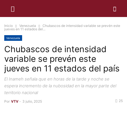
Inicio
Venezuela
Chubascos de intensidad variable se prevén este
jueves en 11 estados del...
Venezuela
Chubascos de intensidad
variable se prevén este
jueves en 11 estados del país
El Inameh señala que en horas de la tarde y noche se
espera incremento de la nubosidad en la mayor parte del
territorio nacional
25
Por
VTV
-
3 julio, 2025