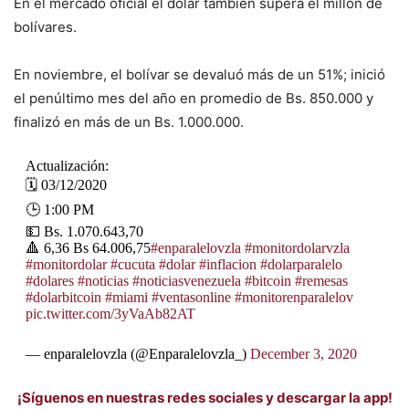
En el mercado oficial el dólar también supera el millón de
bolívares.
En noviembre, el bolívar se devaluó más de un 51%; inició
el penúltimo mes del año en promedio de Bs. 850.000 y
finalizó en más de un Bs. 1.000.000.
Actualización:
🗓️ 03/12/2020
🕒 1:00 PM
💵 Bs. 1.070.643,70
🔺 6,36 Bs 64.006,75
#enparalelovzla
#monitordolarvzla
#monitordolar
#cucuta
#dolar
#inflacion
#dolarparalelo
#dolares
#noticias
#noticiasvenezuela
#bitcoin
#remesas
#dolarbitcoin
#miami
#ventasonline
#monitorenparalelov
pic.twitter.com/3yVaAb82AT
— enparalelovzla (@Enparalelovzla_)
December 3, 2020
¡Síguenos en nuestras redes sociales y descargar la app!