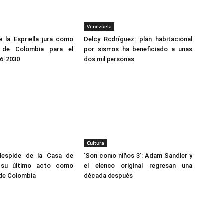
Venezuela
 la Espriella jura como
Delcy Rodríguez: plan habitacional
e de Colombia para el
por sismos ha beneficiado a unas
26-2030
dos mil personas
Cultura
despide de la Casa de
‘Son como niños 3’: Adam Sandler y
 su último acto como
el elenco original regresan una
 de Colombia
década después