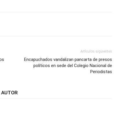
WhatsApp
Telegram
Email
Im
Artículos siguientes
os
Encapuchados vandalizan pancarta de presos
políticos en sede del Colegio Nacional de
Periodistas
L AUTOR