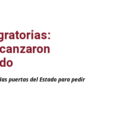
ratorias:
lcanzaron
ado
las puertas del Estado para pedir
ail
Impresión