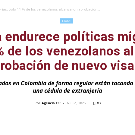
rias: Solo 11 % de los venezolanos alcanzaron aprobación...
Global
 endurece políticas mig
% de los venezolanos a
robación de nuevo vis
ados en Colombia de forma regular están tocando 
una cédula de extranjería
Por
Agencia EFE
-
6 julio, 2025
83
Pinterest
WhatsApp
Telegram
Em