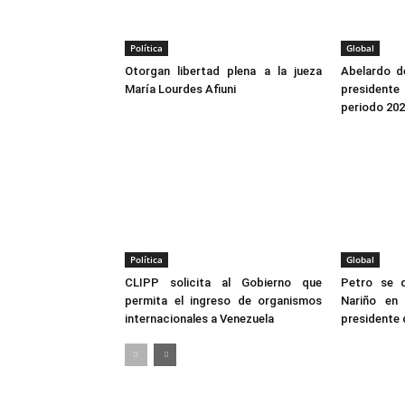
Política
Global
Otorgan libertad plena a la jueza
Abelardo de
María Lourdes Afiuni
president
periodo 20
Política
Global
CLIPP solicita al Gobierno que
Petro se 
permita el ingreso de organismos
Nariño en
internacionales a Venezuela
presidente