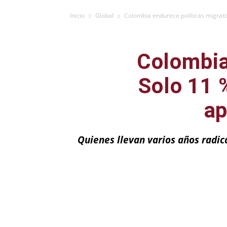
Inicio
Global
Colombia endurece políticas migrato
Colombia
Solo 11 
ap
Quienes llevan varios años radic
Facebook
X