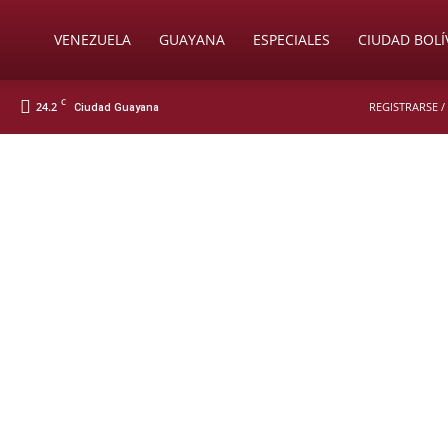
Soy
VENEZUELA
GUAYANA
ESPECIALES
CIUDAD BOLÍ
C
24.2
REGISTRARSE /
Ciudad Guayana
Nueva
Prensa
Digital