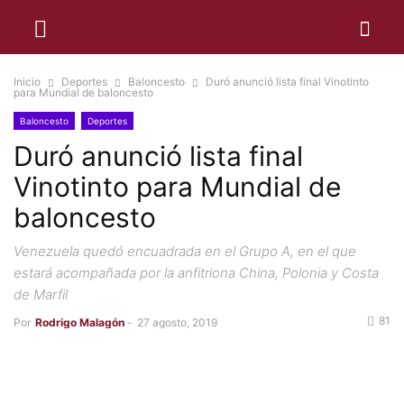
Inicio
Deportes
Baloncesto
Duró anunció lista final Vinotinto
para Mundial de baloncesto
Baloncesto
Deportes
Duró anunció lista final
Vinotinto para Mundial de
baloncesto
Venezuela quedó encuadrada en el Grupo A, en el que
estará acompañada por la anfitriona China, Polonia y Costa
de Marfil
81
Por
Rodrigo Malagón
-
27 agosto, 2019